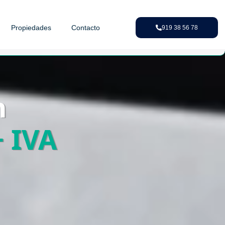
Propiedades
Contacto
919 38 56 78
n
+ IVA