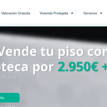
Valoración Gratuita
Vivienda Protegida
Servicios
Vende tu piso co
oteca por
2.950€ 
 30 días.
ita