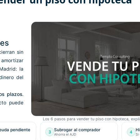
ees
ierran sin
 amortizar
Madrid: la
dinero del
los plazos
.
ecto puede
Los 6 pasos para vender tu piso con hipoteca, expl
euda pendiente
Subrogar al comprador
Hi
3
4
Ahorra el AJD
Si