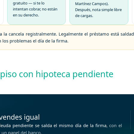
gratuito
— si te lo
Martínez Campos).
intentan cobrar, no están
Después, nota simple libre
en su derecho.
de cargas.
a la cancela registralmente
. Legalmente el préstamo está saldado
los problemas el día de la firma.
 piso con hipoteca pendiente
 vendes igual
deuda pendiente se salda el mismo día de la firma
, con el
r un papel del banco.