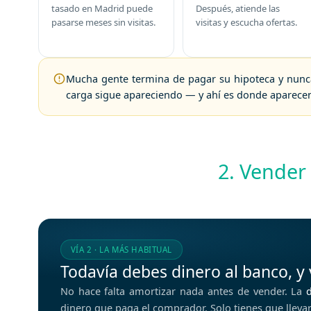
tasado en Madrid puede
Después, atiende las
pasarse meses sin visitas.
visitas y escucha ofertas.
Mucha gente termina de pagar su hipoteca y
nunc
carga sigue apareciendo — y ahí es donde aparecen 
2. Vender
VÍA 2 · LA MÁS HABITUAL
Todavía debes dinero al banco, y
No hace falta amortizar nada antes de vender. La
dinero que paga el comprador. Solo tienes que lleva