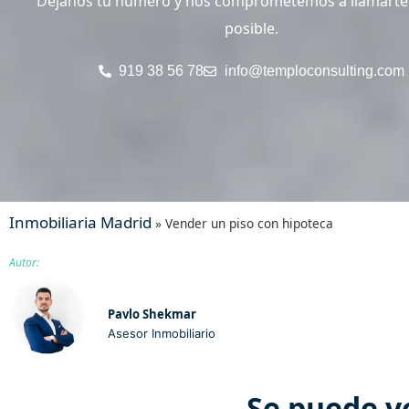
Déjanos tu número y nos comprometemos a llamarte 
posible.
919 38 56 78
info@temploconsulting.com
Inmobiliaria Madrid
»
Vender un piso con hipoteca
Autor:
Pavlo Shekmar
Asesor Inmobiliario
Se puede v