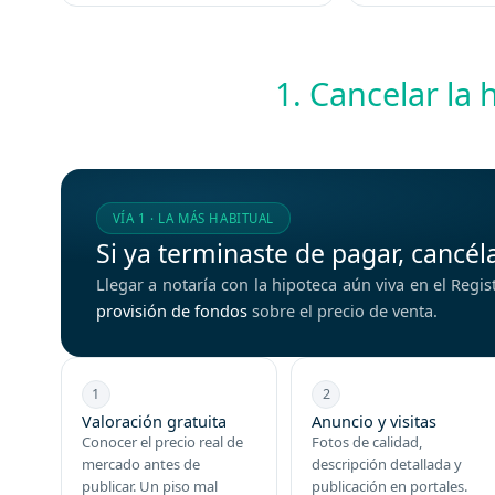
1. Cancelar la 
VÍA 1 · LA MÁS HABITUAL
Si ya terminaste de pagar, cancél
Llegar a notaría con la hipoteca aún viva en el Regi
provisión de fondos
sobre el precio de venta.
1
2
Valoración gratuita
Anuncio y visitas
Conocer el precio real de
Fotos de calidad,
mercado antes de
descripción detallada y
publicar. Un piso mal
publicación en portales.