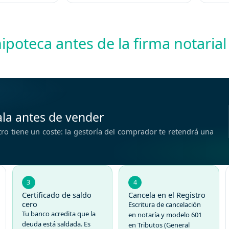
hipoteca antes de la firma notarial
ala antes de vender
stro tiene un coste: la gestoría del comprador te retendrá una
3
4
Certificado de saldo
Cancela en el Registro
cero
Escritura de cancelación
Tu banco acredita que la
en notaría y
modelo 601
deuda está saldada.
Es
en Tributos (General