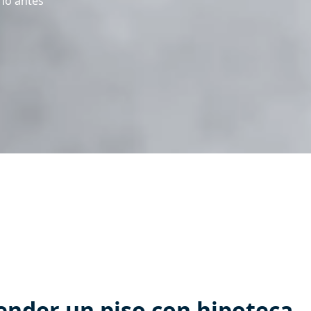
lo antes
ender un piso con hipoteca