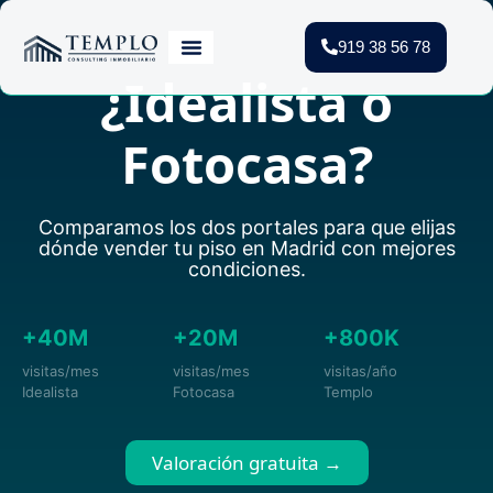
919 38 56 78
¿Idealista o
Vender Piso Madrid
Valoración Gratuita
Vivienda Protegida
Fotocasa?
Comparamos los dos portales para que elijas
dónde vender tu piso en Madrid con mejores
condiciones.
+40M
+20M
+800K
visitas/mes
visitas/mes
visitas/año
Idealista
Fotocasa
Templo
Valoración gratuita →