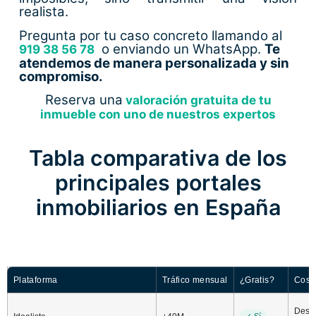
realista.
Pregunta por tu caso concreto llamando al
o enviando un WhatsApp.
Te
919 38 56 78
atendemos de manera personalizada y sin
compromiso.
Reserva una
valoración gratuita de tu
inmueble con uno de nuestros expertos
Tabla comparativa de los
principales portales
inmobiliarios en España
Plataforma
Tráfico mensual
¿Gratis?
Coste
Desde
✓ Sí