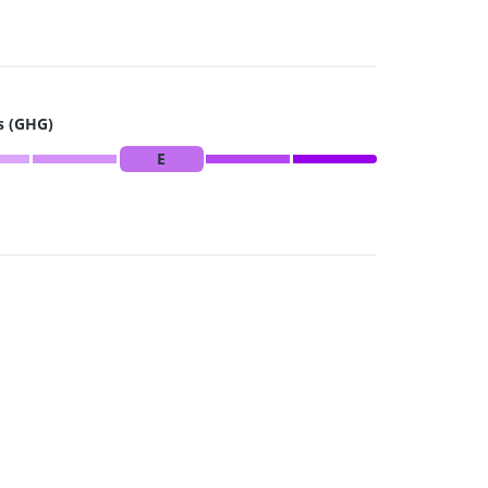
s (GHG)
E