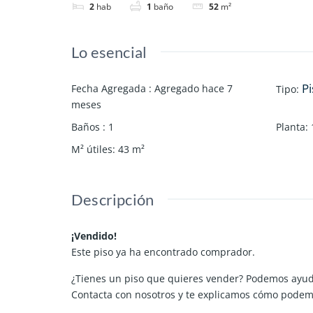
2
hab
1
baño
52
m²
Lo esencial
Pi
Fecha Agregada
:
Agregado hace 7
Tipo
:
meses
Baños
:
1
Planta
:
M² útiles
:
43
m²
Descripción
¡Vendido!
Este piso ya ha encontrado comprador.
¿Tienes un piso que quieres vender? Podemos ayud
Contacta con nosotros y te explicamos cómo podemo