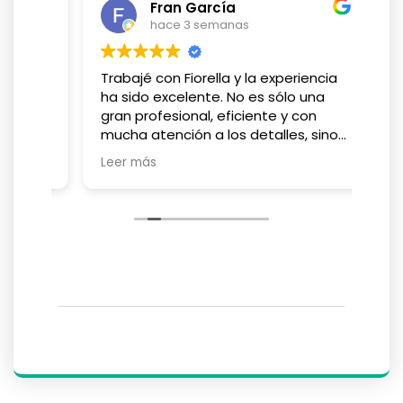
Fran García
hace 3 semanas
Trabajé con Fiorella y la experiencia
Muy
todo
ha sido excelente. No es sólo una
sob
gran profesional, eficiente y con
180
idad
mucha atención a los detalles, sino
Ped
una persona con la que es muy fácil
ell
Leer más
Lee
trabajar y es capaz de adaptarse a
cualquier reto que va surgiendo (en
esas situaciones es donde se ve la
excelencia). Muy recomendable, sin
ninguna duda.