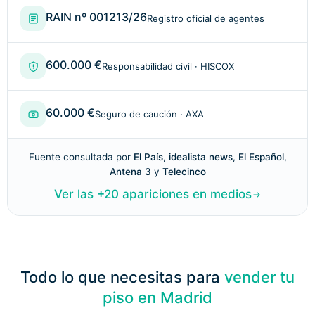
RAIN nº 001213/26
Registro oficial de agentes
600.000 €
Responsabilidad civil · HISCOX
60.000 €
Seguro de caución · AXA
Fuente consultada por
El País
,
idealista news
,
El Español
,
Antena 3
y
Telecinco
|
Ver las +20 apariciones en medios
Todo lo que necesitas para
vender tu
piso en Madrid