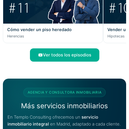
Cómo vender un piso heredado
Vender un 
Herencias
Hipotecas
Ver todos los episodios
AGENCIA Y CONSULTORA INMOBILIARIA
Más servicios inmobiliarios
En Templo Consulting ofrecemos un
servicio
inmobiliario integral
en Madrid, adaptado a cada cliente.