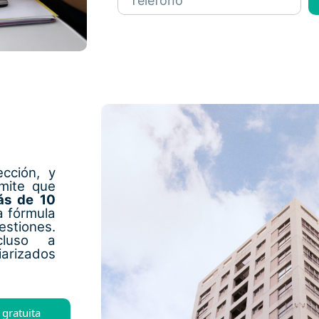
cción, y
ámite que
s de 10
a fórmula
stiones.
cluso a
arizados
 gratuita