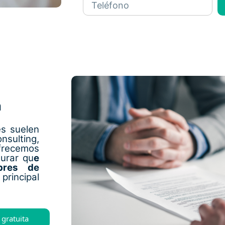
a
es suelen
nsulting,
frecemos
gurar qu
e
bres de
principal
 gratuita