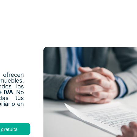
 ofrecen
nmuebles.
odos los
+ IVA
. No
das tus
liario en
 gratuita