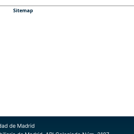
Sitemap
HIPOTECAS
HERENCIAS
Ahorra dinero
Hipoteca 100%
Hipoteca inversa
Donar herencia
Adición de herencia
Cancelación hipoteca
Hipoteca media Madrid
Adjudicación de
herencia
Subrogación de hipoteca
Declaración de
herederos
idad de Madrid