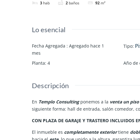
3
hab
2
baños
92
m²
Lo esencial
Pi
Fecha Agregada
:
Agregado hace 1
Tipo
:
mes
Planta
:
4
Año de 
Descripción
En
Templo Consulting
ponemos a la
venta un piso
siguiente forma: hall de entrada, salón comedor, 
CON PLAZA DE GARAJE Y TRASTERO INCLUIDOS EN
El inmueble es
completamente exterior
tiene
dobl
hacia el
este
, lo que unido a la altura, garantiza 