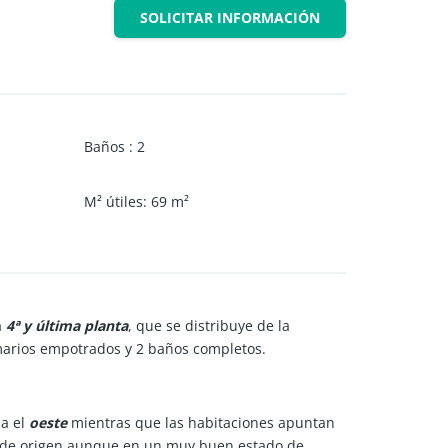
SOLICITAR INFORMACIÓN
Baños
:
2
M² útiles
:
69
m²
a
4ª y última planta
, que se distribuye de la
rmarios empotrados y 2 baños completos.
ia el
oeste
mientras que las habitaciones apuntan
 es de origen aunque en un muy buen estado de