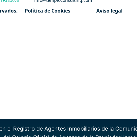
19385678
info@temploconsulting.com
ervados.
Política de Cookies
Aviso legal
VIVIENDA DE PROTECCION OFICIAL
MADRID
VPO Promoción Privada
VPO Promoción Pública
Heredar vivienda de protección
Autorización e Informe de venta
Elevar un contrato privado a público
o
Descalificar VPO sin devolver ayudas
 en el Registro de Agentes Inmobiliarios de la Comun