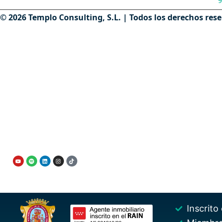
9
© 2026 Templo Consulting, S.L. | Todos los derechos res
VENDER PISO MADRID
Vender piso a un hijo
Contáctanos
Vender piso heredado
Vender piso con hipoteca
Quiénes somos
Vender vivienda alquilada
Nuestro equipo
Vender piso recién comprado
Documentos para vender piso
Vender piso para comprar otr
Inscrito