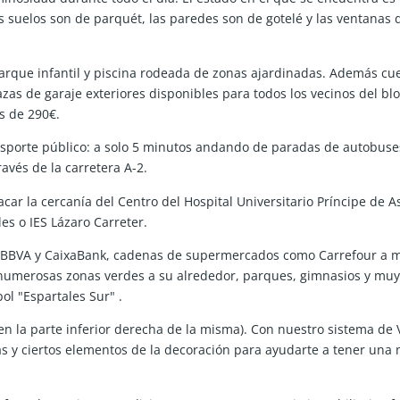
los suelos son de parquét, las paredes son de gotelé y las ventanas
que infantil y piscina rodeada de zonas ajardinadas. Además cuen
zas de garaje exteriores disponibles para todos los vecinos del bl
s de 290€.
sporte público: a solo 5 minutos andando de paradas de autobuses
avés de la carretera A-2.
car la cercanía del Centro del Hospital Universitario Príncipe de A
es o IES Lázaro Carreter.
 BBVA y CaixaBank, cadenas de supermercados como Carrefour a 
umerosas zonas verdes a su alrededor, parques, gimnasios y muy 
ol "Espartales Sur" .
a en la parte inferior derecha de la misma). Con nuestro sistema d
s y ciertos elementos de la decoración para ayudarte a tener una