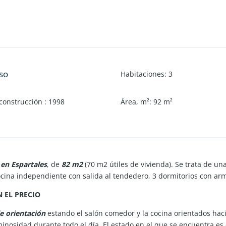
so
Habitaciones
:
3
construcción
:
1998
Área, m²
:
92
m²
 en Espartales
, de
82 m2
(70 m2 útiles de vivienda). Se trata de un
cocina independiente con salida al tendedero, 3 dormitorios con a
 EL PRECIO
e orientación
estando el salón comedor y la cocina orientados hac
luminosidad durante todo el día. El estado en el que se encuentra