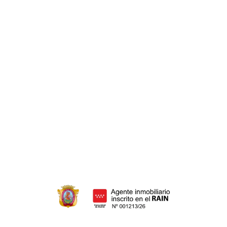
Hipoteca inversa
Cancelación hipoteca
Hipoteca media Madrid
Subrogación de hipoteca
HERENCIAS
Ahorra dinero
Donar herencia
Adición de herencia
Adjudicación de herencia
Declaración de herederos