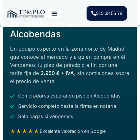
INMOBILIARIA · ALCOBENDAS
919 38 56 78
Inmobiliarias en
Vender Piso Madrid
Valoración Gratuita
Vivienda Protegida
Alcobendas
Un equipo experto en la zona norte de Madrid
que conoce el mercado y a quien compra en él.
Vendemos tu piso de principio a fin por una
tarifa fija de
2.950 € + IVA
, sin comisiones sobre
el precio de venta.
Compradores esperando piso en Alcobendas
Servicio completo hasta la firma en notaría
Solo pagas si vendemos
★★★★★
Excelente valoración en Google