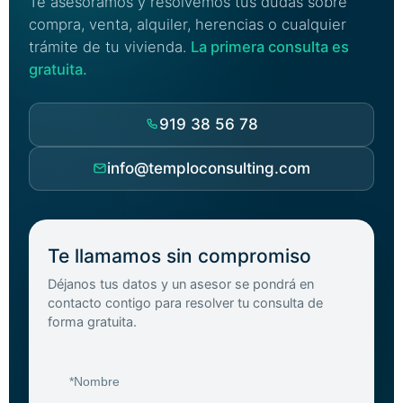
Te asesoramos y resolvemos tus dudas sobre
compra, venta, alquiler, herencias o cualquier
trámite de tu vivienda.
La primera consulta es
gratuita.
919 38 56 78
info@temploconsulting.com
Te llamamos sin compromiso
Déjanos tus datos y un asesor se pondrá en
contacto contigo para resolver tu consulta de
forma gratuita.