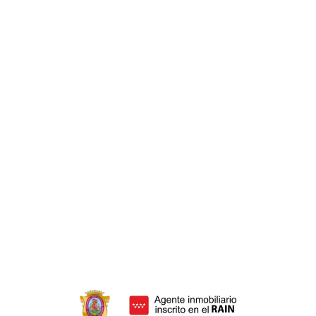
HIPOTECAS
Hipoteca 100%
Hipoteca inversa
Cancelación hipoteca
Hipoteca media Madrid
Subrogación de hipoteca
HERENCIAS
Ahorra dinero
Donar herencia
Adición de herencia
Adjudicación de herencia
Declaración de herederos