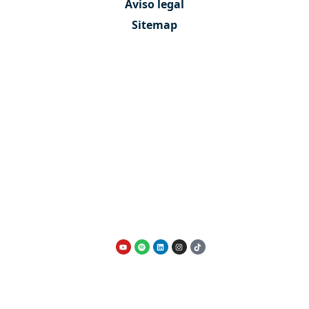
Aviso legal
Sitemap
Contáctanos
Quiénes somos
Nuestro equipo
VENDER PISO MADRID
Vender piso a un hijo