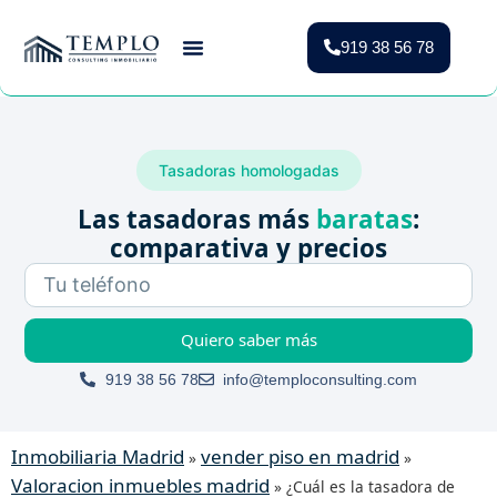
919 38 56 78
Vender Piso Madrid
Valoración Gratuita
Vivienda Protegida
Tasadoras homologadas
Las tasadoras más
baratas
:
comparativa y precios
Quiero saber más
919 38 56 78
info@temploconsulting.com
Inmobiliaria Madrid
vender piso en madrid
»
»
Valoracion inmuebles madrid
»
¿Cuál es la tasadora de