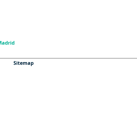
Madrid
Sitemap
HIPOTECAS
HERENCIAS
Ahorra dinero
Hipoteca 100%
Hipoteca inversa
Donar herencia
Adición de herencia
Cancelación hipoteca
Hipoteca media Madrid
Adjudicación de
herencia