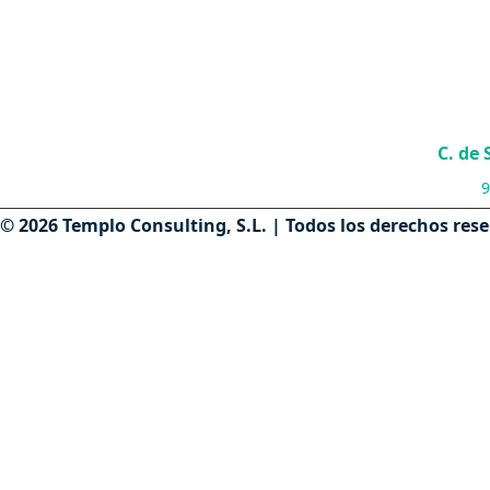
C. de
9
© 2026 Templo Consulting, S.L. | Todos los derechos res
VENDER PISO MADRID
Vender piso a un hijo
Contáctanos
Vender piso heredado
Vender piso con hipoteca
Quiénes somos
Vender vivienda alquilada
Nuestro equipo