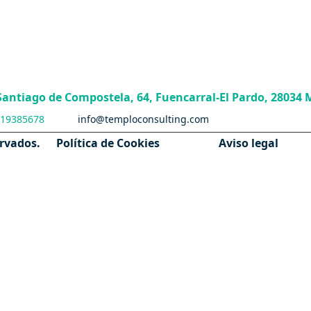
 Santiago de Compostela, 64, Fuencarral-El Pardo, 28034 
19385678
info@temploconsulting.com
ervados.
Política de Cookies
Aviso legal
VIVIENDA DE PROTECCION OFICIAL
MADRID
VPO Promoción Privada
VPO Promoción Pública
Heredar vivienda de protección