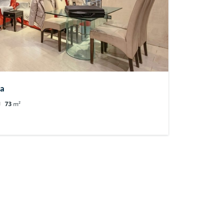
ía
73
m²