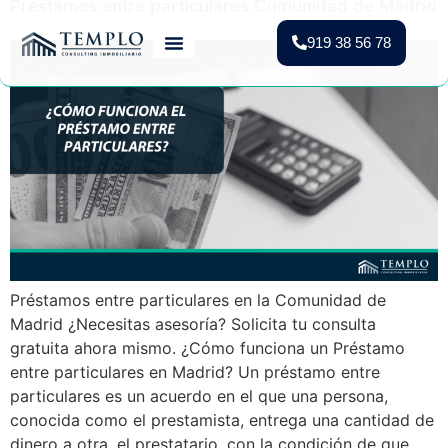
Prestamos entre particulares Comunidad de Madrid
919 38 56 78
Vender Piso Madrid
Valoración Gratuita
Vivienda Protegida
Préstamos entre particulares en la Comunidad de
Madrid ¿Necesitas asesoría? Solicita tu consulta
gratuita ahora mismo. ¿Cómo funciona un Préstamo
entre particulares en Madrid? Un préstamo entre
particulares es un acuerdo en el que una persona,
conocida como el prestamista, entrega una cantidad de
dinero a otra, el prestatario, con la condición de que