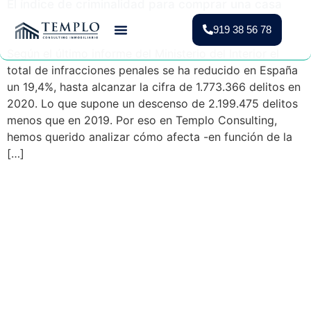
El índice de criminalidad para comprar una casa
919 38 56 78
Según el último informe del Ministerio del Interior el
Vender Piso Madrid
Valoración Gratuita
Vivienda Protegida
total de infracciones penales se ha reducido en España
un 19,4%, hasta alcanzar la cifra de 1.773.366 delitos en
2020. Lo que supone un descenso de 2.199.475 delitos
menos que en 2019. Por eso en Templo Consulting,
hemos querido analizar cómo afecta -en función de la
[…]