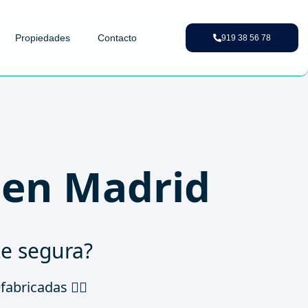
Propiedades
Contacto
919 38 56 78
 en Madrid
te segura?
abricadas 👇🏼