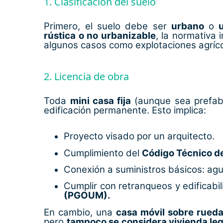
1. Clasificación del suelo
Primero, el suelo debe ser
urbano
o
rústica o no urbanizable
, la normativa
algunos casos como explotaciones agrícol
2. Licencia de obra
Toda
mini casa fija
(aunque sea prefab
edificación permanente. Esto implica:
Proyecto visado por un arquitecto.
Cumplimiento del
Código Técnico de
Conexión a suministros básicos: agu
Cumplir con retranqueos y edificabi
(PGOUM).
En cambio, una
casa móvil sobre rued
pero
tampoco se considera vivienda lega