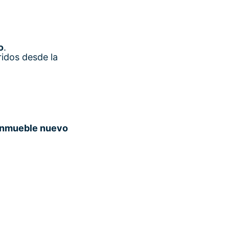
o
.
ridos desde la
inmueble nuevo