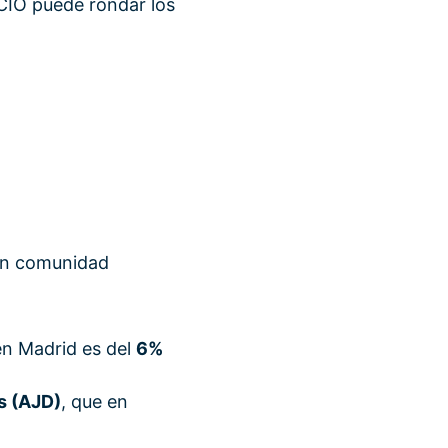
ICIO puede rondar los
n comunidad
en Madrid es del
6%
s (AJD)
, que en