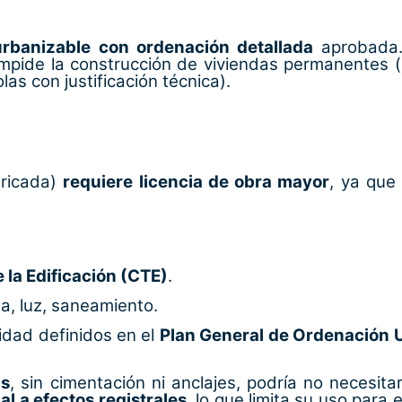
urbanizable con ordenación detallada
aprobada. 
 impide la construcción de viviendas permanentes 
as con justificación técnica).
ricada)
requiere licencia de obra mayor
, ya que
 la Edificación (CTE)
.
a, luz, saneamiento.
lidad definidos en el
Plan General de Ordenación 
as
, sin cimentación ni anclajes, podría no necesitar
l a efectos registrales
, lo que limita su uso par