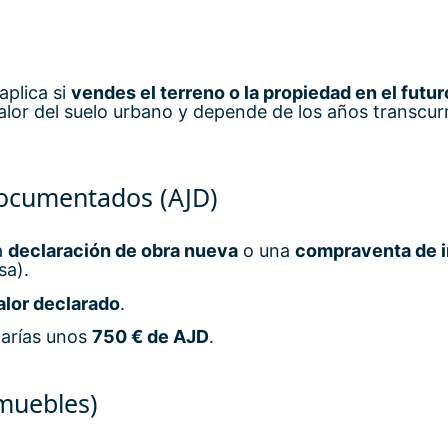
aplica si
vendes el terreno o la propiedad en el futur
alor del suelo urbano y depende de los años transcur
Documentados (AJD)
a
declaración de obra nueva
o una
compraventa de 
sa).
alor declarado
.
garías unos
750 € de AJD
.
nmuebles)