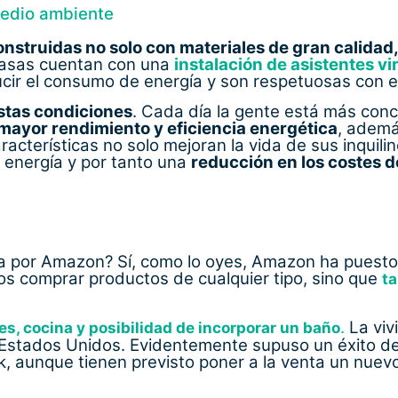
medio ambiente
onstruidas no solo con materiales de gran calidad
casas cuentan con una
instalación de asistentes vi
ucir el consumo de energía y son respetuosas con 
stas condiciones
. Cada día la gente está más conc
mayor rendimiento y eficiencia energética
, ademá
acterísticas no solo mejoran la vida de sus inquili
 energía y por tanto una
reducción en los costes d
n
 por Amazon? Sí, como lo oyes, Amazon ha puesto 
os comprar productos de cualquier tipo, sino que
t
.
La viv
es, cocina y posibilidad de incorporar un baño
 Estados Unidos. Evidentemente supuso un éxito de
k, aunque tienen previsto poner a la venta un nue