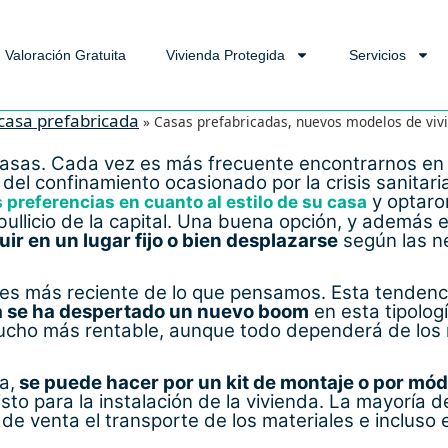
Valoración Gratuita
Vivienda Protegida
Servicios
casa prefabricada
»
Casas prefabricadas, nuevos modelos de viv
casas. Cada vez es más frecuente encontrarnos en 
z del confinamiento ocasionado por la crisis sanita
y optaro
preferencias en cuanto al estilo de su casa
bullicio de la capital. Una buena opción, y además
uir en un lugar fijo o bien desplazarse
según las n
 es más reciente de lo que pensamos. Esta tendenc
a se ha despertado un nuevo boom
en esta tipolog
ho más rentable, aunque todo dependerá de los m
a,
se puede hacer por un kit de montaje o por mó
isto para la instalación de la vivienda. La mayoría 
de venta el transporte de los materiales e incluso 