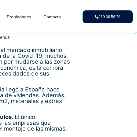
Propiedades
Contacto
919 38 56 78
ienda
el mercado inmobiliario
ria de la Covid-19, muchos
n por mudarse a las zonas
 económica, es la compra
ecesidades de sus
ia llegó a España hace
ía de viviendas. Además,
2, materiales y extras
dulos
. El único
de las empresas que
el montaje de las mismas.