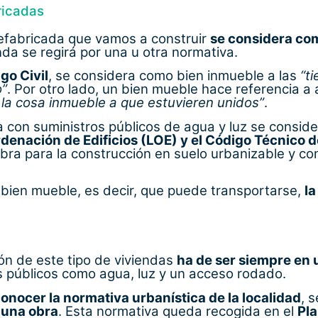
bricadas
prefabricada que vamos a construir
se considera co
enda se regirá por una u otra normativa.
go Civil
, se considera como bien inmueble a las
“ti
o”
. Por otro lado, un bien mueble hace referencia a
la cosa inmueble a que estuvieren unidos”
.
nta con suministros públicos de agua y luz se consi
rdenación de Edificios (LOE) y el Código Técnico 
obra para la construcción en suelo urbanizable y co
 bien mueble, es decir, que puede transportarse,
la
ón de este tipo de viviendas
ha de ser siempre en 
os públicos como agua, luz y un acceso rodado.
onocer la normativa urbanística de la localidad
, 
o una obra
. Esta normativa queda recogida en el
Pl