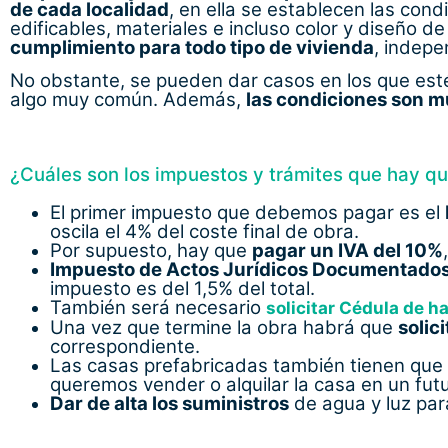
de cada localidad
, en ella se establecen las con
edificables, materiales e incluso color y diseño de
cumplimiento para todo tipo de vivienda
, indepe
No obstante, se pueden dar casos en los que esté
algo muy común. Además,
las condiciones son m
¿Cuáles son los impuestos y trámites que hay q
El primer impuesto que debemos pagar es el
oscila el 4% del coste final de obra.
Por supuesto, hay que
pagar un IVA del 10%
Impuesto de Actos Jurídicos Documentado
impuesto es del 1,5% del total.
También será necesario
solicitar Cédula de h
Una vez que termine la obra habrá que
solic
correspondiente.
Las casas prefabricadas también tienen que
queremos vender o alquilar la casa en un fut
Dar de alta los suministros
de agua y luz par