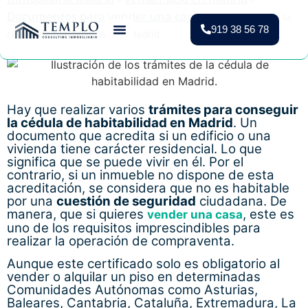
Documentos para vender una casa
»
Los trámites de la
919 38 56 78
cédula de habitabilidad en Madrid
Vender Piso Madrid
Valoración Gratuita
Vivienda Protegida
Hay que realizar varios
trámites para conseguir
la cédula de habitabilidad en Madrid
. Un
documento que acredita si un edificio o una
vivienda tiene carácter residencial. Lo que
significa que se puede vivir en él. Por el
contrario, si un inmueble no dispone de esta
acreditación, se considera que no es habitable
por una
cuestión de seguridad
ciudadana. De
manera, que si quieres
, este es
vender una casa
uno de los requisitos imprescindibles para
realizar la operación de compraventa.
Aunque este certificado solo es obligatorio al
vender o alquilar un piso en determinadas
Comunidades Autónomas como Asturias,
Baleares, Cantabria, Cataluña, Extremadura, La