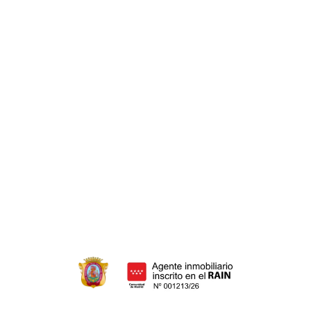
Hipoteca inversa
Cancelación hipoteca
Hipoteca media Madrid
Subrogación de hipoteca
HERENCIAS
Ahorra dinero
Donar herencia
Adición de herencia
Adjudicación de herencia
Declaración de herederos