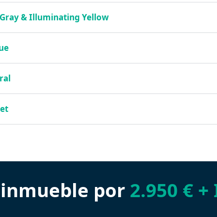
 Gray & Illuminating Yellow
lue
ral
let
inmueble por
2.950 € + 