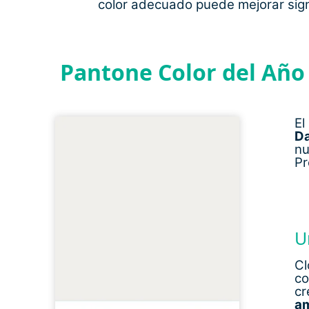
color adecuado puede mejorar sign
Pantone Color del Año 
E
D
nu
Pr
U
Cl
c
cr
am