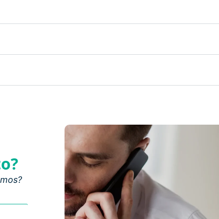
to?
amos?