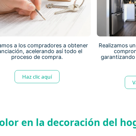
amos a los compradores a obtener
Realizamos una
anciación, acelerando así todo el
comprom
proceso de compra.
garantizando 
Haz clic aquí
V
color en la decoración del ho