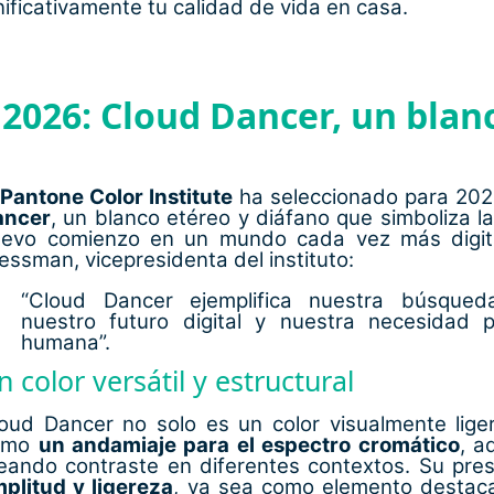
ificativamente tu calidad de vida en casa.
2026: Cloud Dancer, un blanc
l
Pantone Color Institute
ha seleccionado para 20
ancer
, un blanco etéreo y diáfano que simboliza la
evo comienzo en un mundo cada vez más digita
essman, vicepresidenta del instituto:
“Cloud Dancer ejemplifica nuestra búsqueda
nuestro futuro digital y nuestra necesidad p
humana”.
n color versátil y estructural
oud Dancer no solo es un color visualmente lige
omo
un andamiaje para el espectro cromático
, a
eando contraste en diferentes contextos. Su pre
plitud y ligereza
, ya sea como elemento destac