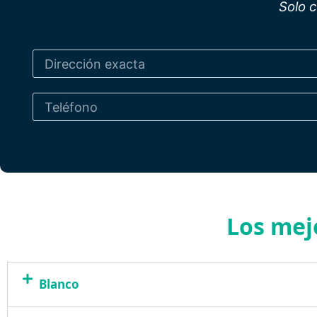
Solo 
Los mej
Blanco