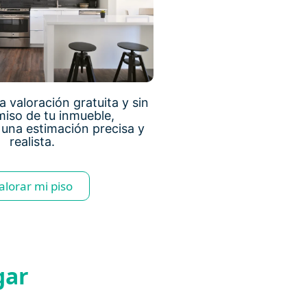
 valoración gratuita y sin
iso de tu inmueble,
una estimación precisa y
realista.
alorar mi piso
gar