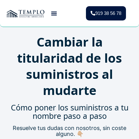
919 38 56 78
Vender Piso Madrid
Valoración Gratuita
Vivienda Protegida
Cambiar la
titularidad de los
suministros al
mudarte
Cómo poner los suministros a tu
nombre paso a paso
Resuelve tus dudas con nosotros, sin coste
alguno. 👇🏼