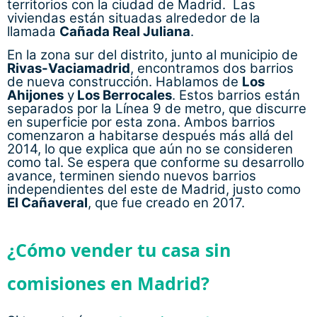
avance, terminen siendo nuevos barrios
independientes del este de Madrid, justo como
El Cañaveral
, que fue creado en 2017.
¿Cómo vender tu casa sin
comisiones en Madrid?
Si te gustaría
para
vender tu piso en el centro
mudarte a unos de los barrios del este de
Madrid, con
Templo Consulting
venderás a
éxito, además, solo pagarás una vez que se
haya vendido la vivienda. Gracias a nuestra
tarifa plana de 2.950€+IVA no pagarás
comisiones por la compraventa
. Nuestros
expertos realizarán un
estudio del inmueble y de
para establecer el mejor precio de venta.
la zona
Además para garantizar la venta, ponemos a
disposición de la parte compradora nuestro
.
servicio de búsqueda de financiación