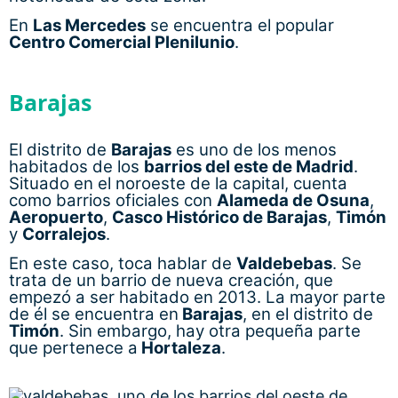
Aeropuerto
,
Casco Histórico de Barajas
,
Timón
y
Corralejos
.
En este caso, toca hablar de
Valdebebas
. Se
trata de un barrio de nueva creación, que
empezó a ser habitado en 2013. La mayor parte
de él se encuentra en
Barajas
, en el distrito de
Timón
. Sin embargo, hay otra pequeña parte
que pertenece a
Hortaleza
.
Valdebebas sigue a medio construir
En este caso, lo más probable es que termine
siendo un barrio oficial cuando pasen unos
años. Su situación completamente aislada del
resto de la ciudad, al estar limitado por el este
por la autopista M-12, al norte por la Radial 2, al
oeste por la M-40 y al sur con la M-11, hace más
que probable su independencia administrativa
de
Timón
. Lo que si puede pasar es que termine