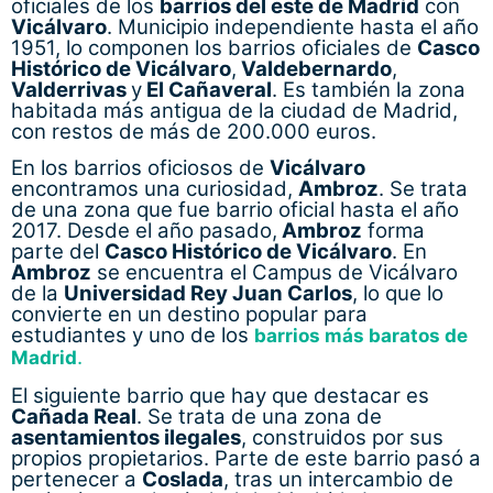
Ambroz
se encuentra el Campus de Vicálvaro
de la
Universidad Rey Juan Carlos
, lo que lo
convierte en un destino popular para
estudiantes y uno de los
barrios más baratos de
.
Madrid
El siguiente barrio que hay que destacar es
Cañada Real
. Se trata de una zona de
asentamientos ilegales
, construidos por sus
propios propietarios. Parte de este barrio pasó a
pertenecer a
Coslada
, tras un intercambio de
territorios con la ciudad de Madrid. Las
viviendas están situadas alrededor de la
llamada
Cañada Real Juliana
.
En la zona sur del distrito, junto al municipio de
Rivas-Vaciamadrid
, encontramos dos barrios
de nueva construcción. Hablamos de
Los
Ahijones
y
Los Berrocales
. Estos barrios están
separados por la Línea 9 de metro, que discurre
en superficie por esta zona. Ambos barrios
comenzaron a habitarse después más allá del
2014, lo que explica que aún no se consideren
como tal. Se espera que conforme su desarrollo