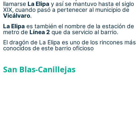
llamarse
La Elipa
y así se mantuvo hasta el siglo
XIX, cuando pasó a pertenecer al municipio de
Vicálvaro
.
La Elipa
es también el nombre de la estación de
metro de
Línea 2
que da servicio al barrio.
El dragón de La Elipa es uno de los rincones más
conocidos de este barrio oficioso
San Blas-Canillejas
El parque empresarial de Las Mercedes es el
punto más importante del barrio
San Blas-Canillejas
es otro de los distritos del
este. Actualmente, está compuesto por ocho
barrios oficiales. Estos barrios son
Simancas
,
Hellín
,
Amposta
,
Arcos
,
Las Rosas
,
Rejas
,
Canillejas
y
Salvador
. Las líneas de metro 7
(por el sur) y 5 (por el norte) vertebran el