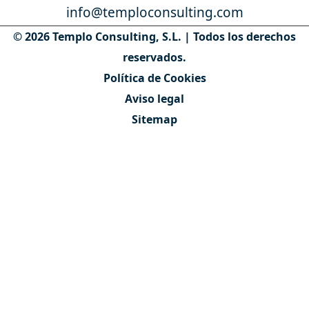
Contáctanos
Quiénes somos
Nuestro equipo
VENDER PISO MADRID
Vender piso a un hijo
Vender piso heredado
Vender piso con hipoteca
Vender vivienda alquilada
Vender piso recién comprado