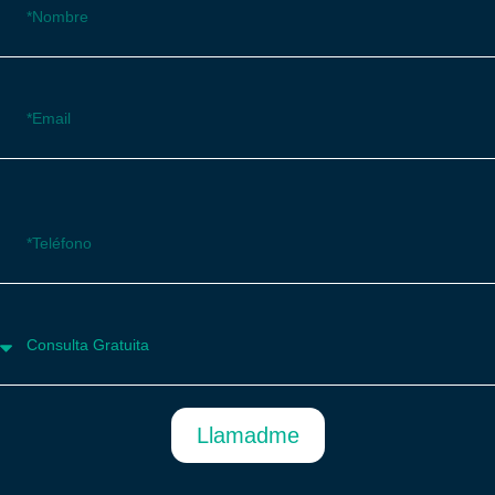
Llamadme
Etiquetado
Arturo Soria
,
Ciudad Lineal
,
El Cañaveral
,
Los Ahijones
,
Los Berrocales
,
San Blas
,
Valdebebas
,
Vicálvaro
Deja una respuesta