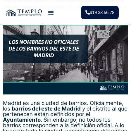
Barrios del este de madrid
»
Los nombres no oficiales de los
919 38 56 78
barrios del este de Madrid
Vender Piso Madrid
Valoración Gratuita
Vivienda Protegida
Madrid es una ciudad de barrios. Oficialmente,
los
barrios del este de Madrid
y el distrito al que
pertenecen están definidos por el
Ayuntamiento
. Sin embargo, no todos los
barrios corresponden a la definición oficial. A lo
largo de toda la ciudad, encontramos diferentes