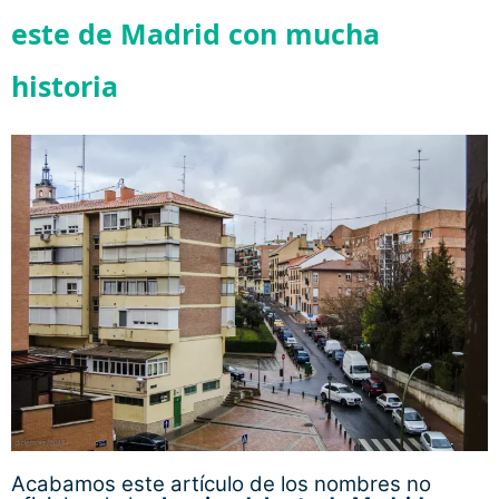
Acabamos este artículo de los nombres no
oficiales de los
barrios del este de Madrid
con
Vicálvaro
. Municipio independiente hasta el año
1951, lo componen los barrios oficiales de
Casco
Histórico de Vicálvaro
,
Valdebernardo
,
Valderrivas
y
El Cañaveral
. Es también la zona
habitada más antigua de la ciudad de Madrid,
con restos de más de 200.000 euros.
En los barrios oficiosos de
Vicálvaro
encontramos una curiosidad,
Ambroz
. Se trata
de una zona que fue barrio oficial hasta el año
2017. Desde el año pasado,
Ambroz
forma
parte del
Casco Histórico de Vicálvaro
. En