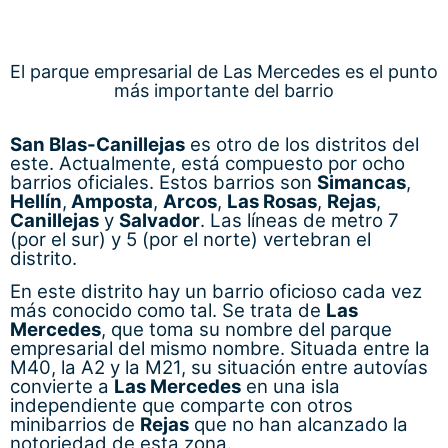
distrito.
En este distrito hay un barrio oficioso cada vez
más conocido como tal. Se trata de
Las
Mercedes
, que toma su nombre del parque
empresarial del mismo nombre. Situada entre la
M40, la A2 y la M21, su situación entre autovías
convierte a
Las Mercedes
en una isla
independiente que comparte con otros
minibarrios de
Rejas
que no han alcanzado la
notoriedad de esta zona.
En
Las Mercedes
se encuentra el popular
Centro Comercial Plenilunio
.
Barajas
El distrito de
Barajas
es uno de los menos
habitados de los
barrios del
este de Madrid
.
Situado en el noroeste de la capital, cuenta
como barrios oficiales con
Alameda de Osuna
,