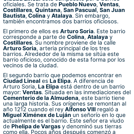
oficiales. Se trata de
Pueblo Nuevo
,
Ventas
,
Costillares
,
Quintana
,
San Pascual
,
San Juan
Bautista
,
Colina
y
Atalaya
. Sin embargo,
también encontramos dos barrios oficiosos.
El primero de ellos es
Arturo Soria
. Este barrio
corresponde a parte de
Colina
,
Atalaya
y
Costillares
. Su nombre proviene de la calle
Arturo Soria
, arteria principal de los tres
barrios. Alrededor de la misma se sitúa este
barrio oficioso, conocido de esta forma por los
vecinos de la ciudad.
El segundo barrio que podemos encontrar en
Ciudad Lineal
es
La Elipa
. A diferencia de
Arturo Soria,
La Elipa
está dentro de un barrio
mayor:
Ventas
. Situada en las inmediaciones del
Cementerio de la Almudena
, este barrio tiene
una larga historia. Sus orígenes se remontan al
año 1212 cuando el rey
Alfonso VIII
regaló a
Miguel Ximénex de Luján
un señorío en lo que
actualmente es el barrio. Este señor era viudo
de
Phelipa de Vargas
y denominó sus tierras
como ella. Pocos años después comenzó a