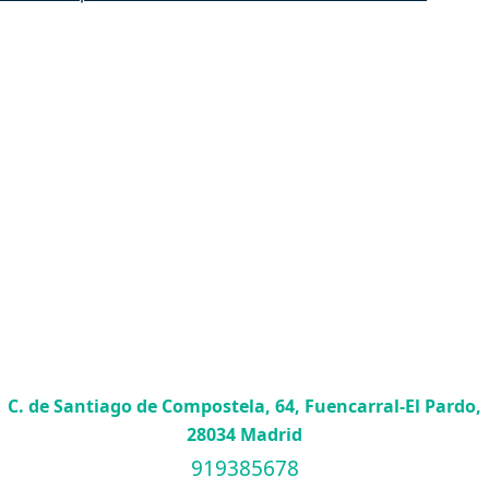
C. de Santiago de Compostela, 64, Fuencarral-El Pardo,
28034 Madrid
919385678
info@temploconsulting.com
© 2026 Templo Consulting, S.L. | Todos los derechos
reservados.
Política de Cookies
Aviso legal
Sitemap