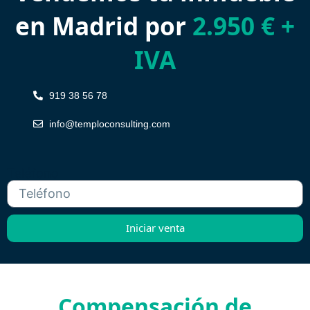
en Madrid por
2.950 € +
IVA
919 38 56 78
info@temploconsulting.com
Teléfono
Iniciar venta
Compensación de