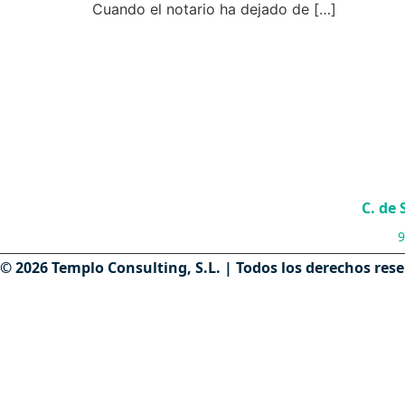
Cuando el notario ha dejado de […]
C. de
9
© 2026 Templo Consulting, S.L. | Todos los derechos res
VENDER PISO MADRID
Vender piso a un hijo
Contáctanos