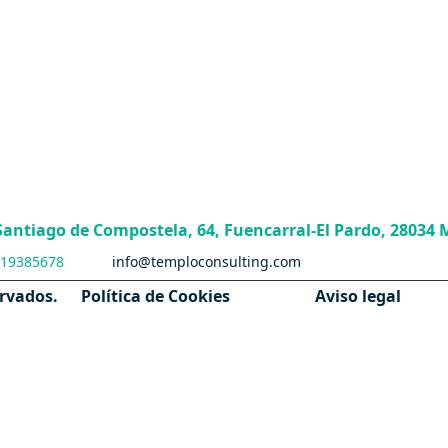
 Santiago de Compostela, 64, Fuencarral-El Pardo, 28034 
19385678
info@temploconsulting.com
ervados.
Política de Cookies
Aviso legal
VIVIENDA DE PROTECCION OFICIAL
MADRID