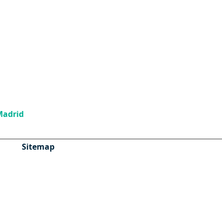
Madrid
Sitemap
HIPOTECAS
HERENCIAS
Ahorra dinero
Hipoteca 100%