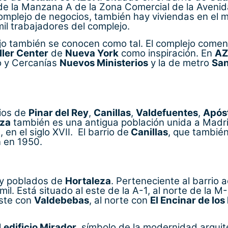
 la Manzana A de la Zona Comercial de la Avenida
omplejo de negocios, también hay viviendas en el 
mil trabajadores del complejo.
ejo también se conocen como tal. El complejo come
ller Center
de
Nueva York
como inspiración. En
A
o y Cercanías
Nuevos Ministerios
y la de metro
San
rios de
Pinar del Rey
,
Canillas
,
Valdefuentes
,
Apóst
eza
también es una antigua población unida a Madrid
 en el siglo XVII. El barrio de
Canillas
, que también
n en 1950.
 y poblados de
Hortaleza
. Perteneciente al barrio 
il. Está situado al este de la A-1, al norte de la M-
este con
Valdebebas
, al norte con
El Encinar de los
l
edificio Mirador
, símbolo de la modernidad arqui