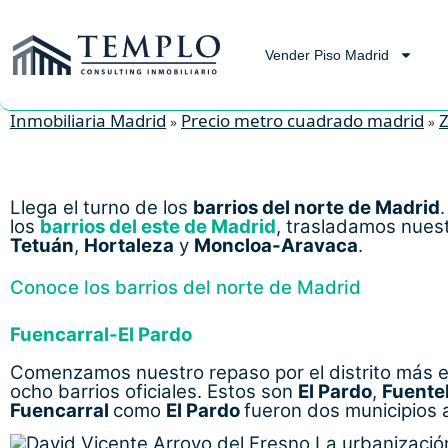
Vender Piso Madrid
Inmobiliaria Madrid
Precio metro cuadrado madrid
Z
»
»
Llega el turno de los
barrios del norte de Madrid
los
barrios del este de Madrid
, trasladamos nuest
Tetuán
,
Hortaleza
y
Moncloa-Aravaca
.
Conoce los barrios del norte de Madrid
Fuencarral-El Pardo
Comenzamos nuestro repaso por el distrito más e
ocho barrios oficiales. Estos son
El Pardo
,
Fuente
Fuencarral
como
El Pardo
fueron dos municipios
La urbanizació