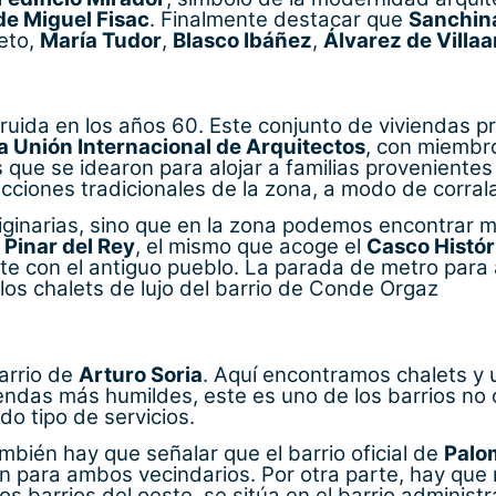
de Miguel Fisac
. Finalmente destacar que
Sanchin
reto,
María Tudor
,
Blasco Ibáñez
,
Álvarez de Villaa
ruida en los años 60. Este conjunto de viviendas p
la Unión Internacional de Arquitectos
, con miembro
s que se idearon para alojar a familias provenient
rucciones tradicionales de la zona, a modo de corral
originarias, sino que en la zona podemos encontrar 
e
Pinar del Rey
, el mismo que acoge el
Casco Histór
nte con el antiguo pueblo. La parada de metro par
os chalets de lujo del barrio de Conde Orgaz
barrio de
Arturo Soria
. Aquí encontramos chalets y
iendas más humildes, este es uno de los barrios n
o tipo de servicios.
ambién hay que señalar que el barrio oficial de
Palo
ón para ambos vecindarios. Por otra parte, hay que
os barrios del oeste, se sitúa en el barrio administ