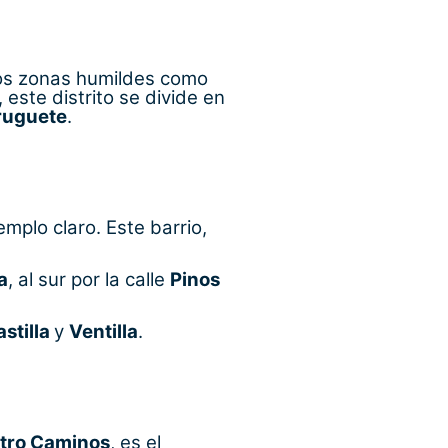
os zonas humildes como
 este distrito se divide en
ruguete
.
emplo claro. Este barrio,
a
, al sur por la calle
Pinos
stilla
y
Ventilla
.
tro Caminos
, es el