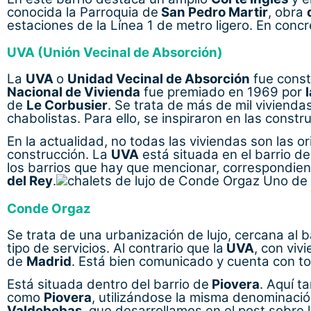
conocida la Parroquia de
San Pedro Martir
, obra
estaciones de la Línea 1 de metro ligero. En conc
UVA (Unión Vecinal de Absorción)
La
UVA
o
Unidad Vecinal de Absorción
fue const
Nacional de Vivienda
fue premiado en 1969 por
de
Le Corbusier
. Se trata de más de mil vivienda
chabolistas. Para ello, se inspiraron en las const
En la actualidad, no todas las viviendas son las 
construcción. La
UVA
está situada en el barrio d
los barrios que hay que mencionar, correspondie
del Rey
.
Uno de l
Conde Orgaz
Se trata de una urbanización de lujo, cercana al 
tipo de servicios. Al contrario que la
UVA
, con viv
de
Madrid
. Está bien comunicado y cuenta con tod
Está situada dentro del barrio de
Piovera
. Aquí t
como
Piovera
, utilizándose la misma denominaci
Valdebebas
, que desarrollamos en el post sobre l