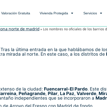
Valoración Gratuita
Vivienda Protegida
Servicios
ona norte de madrid
»
Los nombres no oficiales de los barrios 
. Tras la última entrada en la que hablábamos de lo
ra mirada al norte. En este caso, a los distritos de
xtenso de la ciudad:
Fuencarral-El Pardo
. Este di
larreina
,
Peñagrande
,
Pilar
,
La Paz
,
Valverde
,
Mir
 antaño independientes que se incorporaron a
Madr
n de Arroyo del Fresno con Madrid de fondo