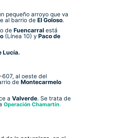
 un pequeño arroyo que va
e al barrio de
El Goloso
.
io de
Fuencarral
está
o
(Línea 10) y
Paco de
e Lucía.
-607, al oeste del
rrio de
Montecarmelo
ece a
Valverde
. Se trata de
la
.
Operación Chamartín