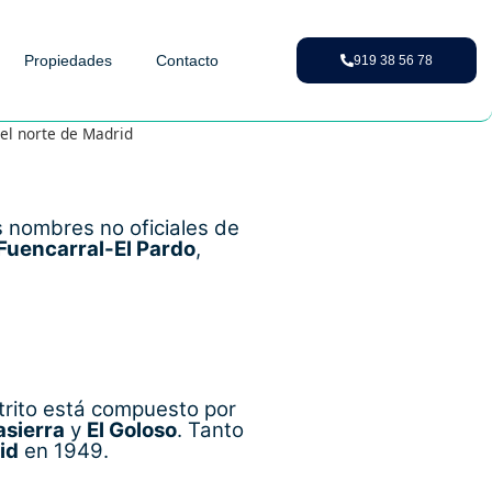
Propiedades
Contacto
919 38 56 78
del norte de Madrid
s nombres no oficiales de
Fuencarral-El Pardo
,
strito está compuesto por
asierra
y
El Goloso
. Tanto
id
en 1949.