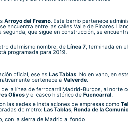
es
Arroyo del Fresno
. Este barrio pertenece admini
 se encuentra entre las calles Valle de Pinares Llan
 segunda, que sigue en construcción, se encuentra 
etro del mismo nombre, de
Línea 7
, terminada en e
está programada para 2019.
ción oficial, ese es
Las Tablas
. No en vano, en este
trativamente pertenece a
Valverde
.
e de la línea de ferrocarril Madrid-Burgos, al norte 
res Olivos
y el casco histórico de
Fuencarral
.
 con las sedes e instalaciones de empresas como
Te
paradas de metro:
Las Tablas
,
Ronda de la Comuni
 con la sierra de Madrid al fondo