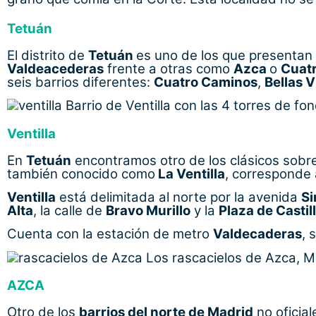
Tetuán
El distrito de
Tetuán
es uno de los que presenta
Valdeacederas
frente a otras como
Azca
o
Cuat
seis barrios diferentes:
Cuatro Caminos
,
Bellas V
Barrio de Ventilla con las 4 torres de fo
Ventilla
En
Tetuán
encontramos otro de los clásicos sobre 
también conocido como
La Ventilla
, corresponde a
Ventilla
está delimitada al norte por la avenida
Si
Alta
, la calle de
Bravo Murillo
y la
Plaza de Castil
Cuenta con la estación de metro
Valdecaderas
, 
Los rascacielos de Azca, M
AZCA
Otro de los
barrios del norte de Madrid
no oficia