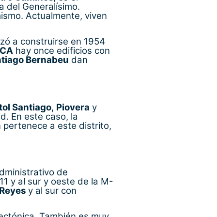
 del Generalísimo.
mismo. Actualmente, viven
nzó a construirse en 1954
ZCA
hay once edificios con
tiago Bernabeu
dan
ol Santiago
,
Piovera
y
. En este caso, la
 pertenece a este distrito,
administrativo de
11 y al sur y oeste de la M-
 Reyes
y al sur con
tectónica. También es muy