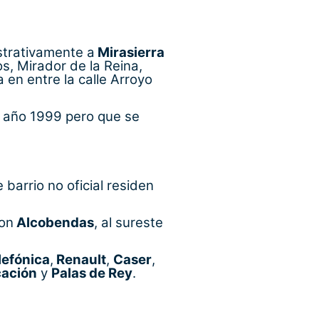
strativamente a
Mirasierra
os, Mirador de la Reina,
en entre la calle Arroyo
l año 1999 pero que se
 barrio no oficial residen
con
Alcobendas
, al sureste
lefónica
,
Renault
,
Caser
,
cación
y
Palas de Rey
.