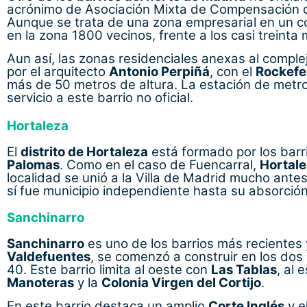
acrónimo de Asociación Mixta de Compensación de
Aunque se trata de una zona empresarial en un c
en la zona 1800 vecinos, frente a los casi treinta 
Aun así, las zonas residenciales anexas al compl
por el arquitecto
Antonio Perpiñá
, con el
Rockefe
más de 50 metros de altura. La estación de metr
servicio a este barrio no oficial.
Hortaleza
El
distrito de Hortaleza
está formado por los bar
Palomas
. Como en el caso de Fuencarral,
Hortal
localidad se unió a la Villa de Madrid mucho antes,
sí fue municipio independiente hasta su absorció
Sanchinarro
Sanchinarro
es uno de los barrios más recientes
Valdefuentes
, se comenzó a construir en los dos m
40. Este barrio limita al oeste con
Las Tablas
, al 
Manoteras
y la
Colonia Virgen del Cortijo
.
En este barrio destaca un amplio
Corte Inglés
y e