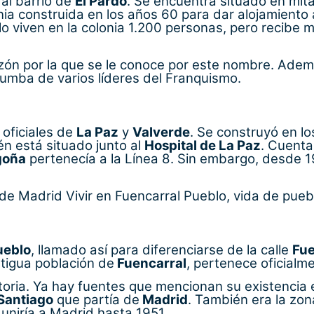
 al barrio de
El Pardo
. Se encuentra situado en mita
ia construida en los años 60 para dar alojamiento a
olo viven en la colonia 1.200 personas, pero recibe
azón por la que se le conoce por este nombre. Ade
tumba de varios líderes del Franquismo.
 oficiales de
La Paz
y
Valverde
. Se construyó en l
n está situado junto al
Hospital de La Paz
. Cuenta
goña
pertenecía a la Línea 8. Sin embargo, desde 1
Vivir en Fuencarral Pueblo, vida de pueb
ueblo
, llamado así para diferenciarse de la calle
Fue
ntigua población de
Fuencarral
, pertenece oficialm
oria. Ya hay fuentes que mencionan su existencia 
Santiago
que partía de
Madrid
. También era la zon
 uniría a Madrid hasta 1951.