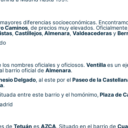
n mayores diferencias socioeconómicas. Encontram
ro Caminos
, de precios muy elevados. Oficialmente,
istas
,
Castillejos
,
Almenara
,
Valdeacederas
y
Ber
ndo
los nombres oficiales y oficiosos.
Ventilla
es un ej
l barrio oficial de
Almenara
.
nesio Delgado
, al este por el
Paseo de la Castellan
la
.
situada entre este barrio y el homónimo,
Plaza de Ca
adrid
les de
Tetuán
es
AZCA
. Situado en el barrio de
Cua