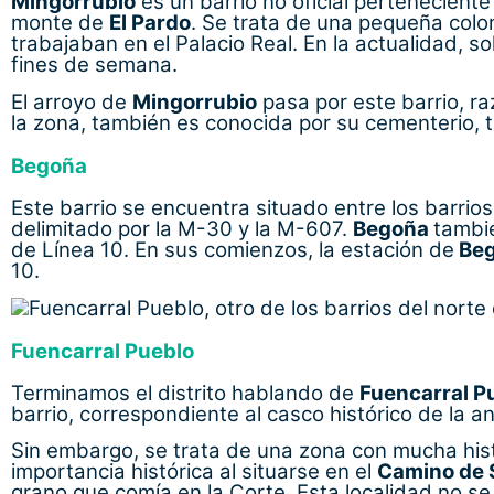
Mingorrubio
es un barrio no oficial perteneciente
monte de
El Pardo
. Se trata de una pequeña colon
trabajaban en el Palacio Real. En la actualidad, s
fines de semana.
El arroyo de
Mingorrubio
pasa por este barrio, r
la zona, también es conocida por su cementerio, 
Begoña
Este barrio se encuentra situado entre los barrios
delimitado por la M-30 y la M-607.
Begoña
tambié
de Línea 10. En sus comienzos, la estación de
Be
10.
Fuencarral Pueblo
Terminamos el distrito hablando de
Fuencarral P
barrio, correspondiente al casco histórico de la a
Sin embargo, se trata de una zona con mucha hist
importancia histórica al situarse en el
Camino de 
grano que comía en la Corte. Esta localidad no se