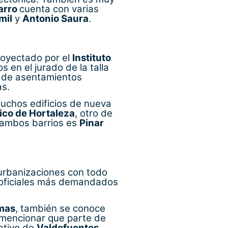
arro
cuenta con varias
mil
y
Antonio Saura
.
royectado por el
Instituto
s en el jurado de la talla
es de asentamientos
as.
muchos edificios de nueva
ico de Hortaleza
, otro de
a ambos barrios es
Pinar
 urbanizaciones con todo
o oficiales más demandados
mas
, también se conoce
 mencionar que parte de
rativo de
Valdefuentes
.