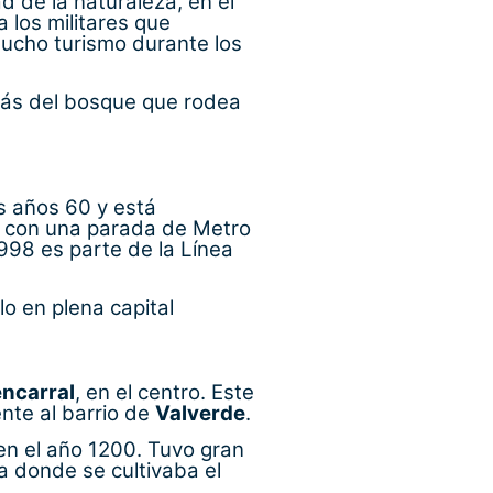
d de la naturaleza, en el
 los militares que
 mucho turismo durante los
más del bosque que rodea
os años 60 y está
 con una parada de Metro
998 es parte de la Línea
lo en plena capital
ncarral
, en el centro. Este
ente al barrio de
Valverde
.
en el año 1200. Tuvo gran
a donde se cultivaba el