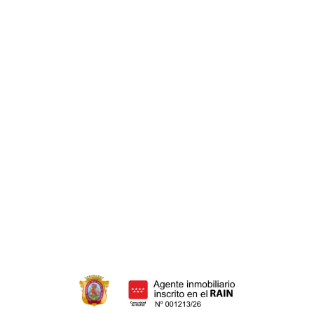
Hipoteca 100%
Hipoteca inversa
Cancelación hipoteca
Hipoteca media Madrid
Subrogación de hipoteca
HERENCIAS
Ahorra dinero
Donar herencia
Adición de herencia
Adjudicación de herencia
Declaración de herederos