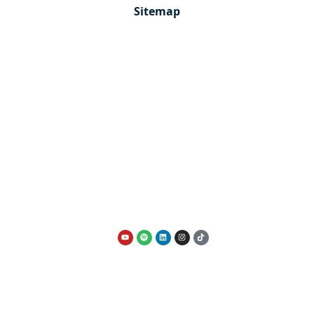
Sitemap
Contáctanos
Quiénes somos
Nuestro equipo
VENDER PISO MADRID
Vender piso a un hijo
Vender piso heredado