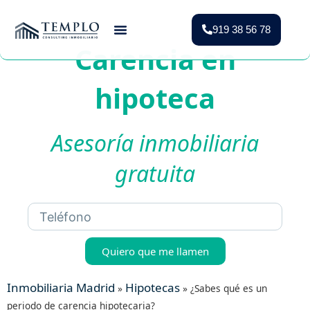
919 38 56 78
Carencia en
Vender Piso Madrid
Valoración Gratuita
Vivienda Protegida
hipoteca
Asesoría inmobiliaria
gratuita
Quiero que me llamen
Inmobiliaria Madrid
Hipotecas
»
»
¿Sabes qué es un
periodo de carencia hipotecaria?