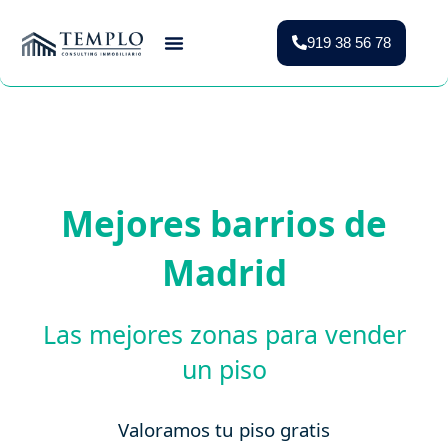
919 38 56 78
Vender Piso Madrid
Valoración Gratuita
Vivienda Protegida
Mejores barrios de
Madrid
Las mejores zonas para vender
un piso
Valoramos tu piso gratis