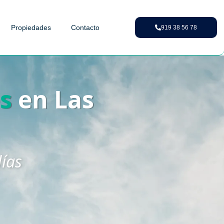
Propiedades
Contacto
919 38 56 78
es
en Las
días