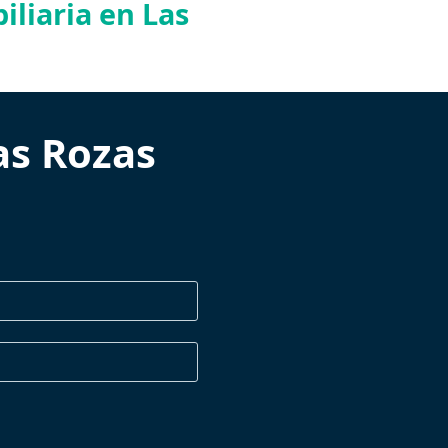
liaria en Las
as Rozas