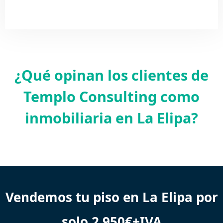
¿Qué opinan los clientes de
Templo Consulting como
inmobiliaria en La Elipa?
Vendemos tu piso en La Elipa por
solo 2.950€+IVA