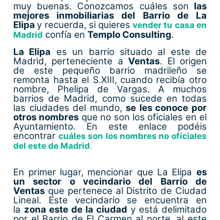
muy buenas. Conozcamos cuáles son
las
mejores inmobiliarias del Barrio de La
Elipa
y recuerda, si quieres
vender tu casa en
confía en
Templo Consulting
.
Madrid
La Elipa
es un barrio situado al este de
Madrid, perteneciente a
Ventas
. El origen
de este pequeño barrio madrileño se
remonta hasta el S.XIII, cuando recibía otro
nombre, Phelipa de Vargas. A muchos
barrios de Madrid, como sucede en todas
las ciudades del mundo,
se les conoce por
otros nombres
que no son los oficiales en el
Ayuntamiento. En este enlace podéis
encontrar
cuáles son los nombres no oficiales
del este de Madrid
.
En primer lugar, mencionar que La Elipa
es
un sector o vecindario del Barrio de
Ventas
que pertenece al Distrito de Ciudad
Lineal. Este vecindario se encuentra en
la
zona este de la ciudad
y está delimitado
por el Barrio de El Carmen al norte, al este