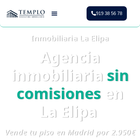
919 38 56 78
Vender Piso Madrid
Valoración Gratuita
Vivienda Protegida
Inmobiliaria La Elipa
Agencia
inmobiliaria
sin
comisiones
en
La Elipa
Vende tu piso en Madrid por 2.950€