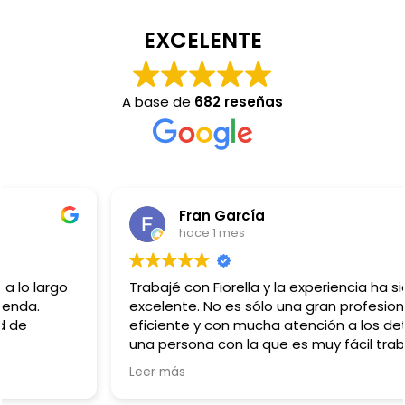
EXCELENTE
A base de
682 reseñas
Fran García
hace 1 mes
Trabajé con Fiorella y la experiencia ha sido
excelente. No es sólo una gran profesional,
eficiente y con mucha atención a los detalles, sino
una persona con la que es muy fácil trabajar y es
capaz de adaptarse a cualquier reto que va
Leer más
surgiendo (en esas situaciones es donde se ve la
excelencia). Muy recomendable, sin ninguna duda.