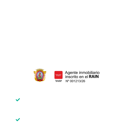
HERENCIAS
Ahorra dinero
Donar herencia
Adición de herencia
Adjudicación de herencia
Declaración de herederos
Inscrito en el Registro de Agentes
Inmobiliarios de la Comunidad de
Madrid
Miembro del Colegio Oficial de
Agentes de la Propiedad Inmobiliaria
de Madrid. API Colegiado Núm. 2187