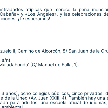
estividades atípicas que merece la pena mencio
a Cabaña» y «Los Ángeles», y las celebraciones de
diciones. ¡Te esperamos!
uelo II, Camino de Alcorcón, 8/ San Juan de la Cru
 s/n).
-Majadahonda’ (C/ Manuel de Falla, 1).
 3 años), ocho colegios públicos, cinco privados, d
e de la Uned (Av. Juan XXIII, 4). También hay una 
ada para adultos, una escuela oficial de idiomas,
 ambiental.