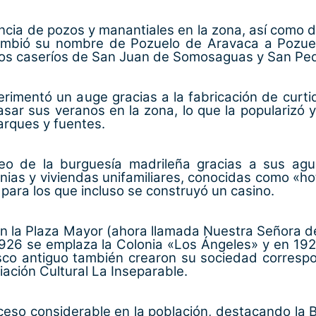
encia de pozos y manantiales en la zona, así como d
cambió su nombre de Pozuelo de Aravaca a Pozuel
 y los caseríos de San Juan de Somosaguas y San P
perimentó un auge gracias a la fabricación de curti
ar sus veranos en la zona, lo que la popularizó y
arques y fuentes.
neo de la burguesía madrileña gracias a sus agu
ias y viviendas unifamiliares, conocidas como «hote
 para los que incluso se construyó un casino.
n la Plaza Mayor (ahora llamada Nuestra Señora de
1926 se emplaza la Colonia «Los Ángeles» y en 19
sco antiguo también crearon su sociedad correspo
iación Cultural La Inseparable.
ceso considerable en la población, destacando la B